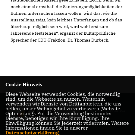
städtebaulichen Akzent gesetzt haben. „Auch wenn wir
noch einmal ernsthaft die Sanierungsmöglichkeiten der
Bühnen untersuchen lassen wollen, wird das, wie die
Ausstellung zeigt, kein leichtes Unterfangen und ob das
überhaupt möglich sein wird, wird wohl erst zum
Jahresende feststehen“, ergänzt der kulturpolitische
Sprecher der CDU-Fraktion, Dr. Thomas Dürbeck.
Cookie Hinweis
Diese Webseite verwendet Cookies, die notwendig
sind, um die Webseite zu nutzen. Weiterhin
verwenden wir Dienste von Drittanbietern, die uns
Nils Kößler -
helfen, unser Webangebot zu verbessern (Website-
Stadtverordneter für
Optmierung). Für die Verwendung bestimmter
Frankfurt
Dienste, benötigen wir Ihre Einwilligung. Ihre
Einwilligung können Sie jederzeit widerrufen. Weitere
Informationen finden Sie in unserer
Datenschutzerklärung
.