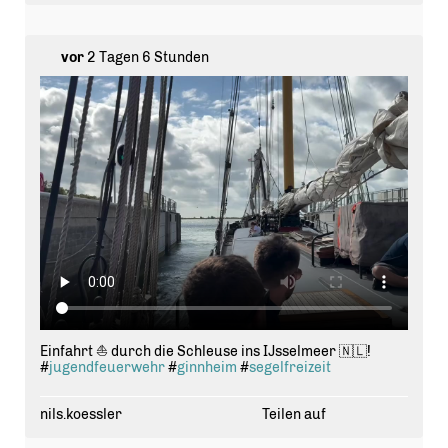
vor
2 Tagen 6 Stunden
Einfahrt ⛵️ durch die Schleuse ins IJsselmeer 🇳🇱!
#
jugendfeuerwehr
#
ginnheim
#
segelfreizeit
nils.koessler
Teilen auf