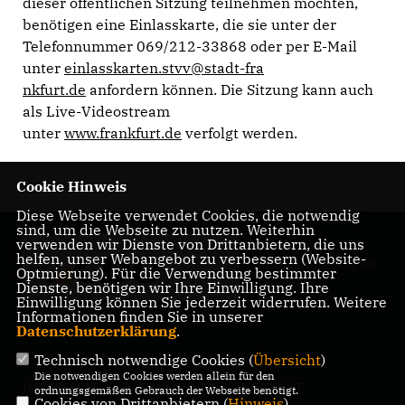
dieser öffentlichen Sitzung teilnehmen möchten,
benötigen eine Einlasskarte, die sie unter der
Telefonnummer 069/212-33868 oder per E-Mail
unter
einlasskarten.stvv@stadt-fra
nkfurt.de
anfordern können. Die Sitzung kann auch
als Live-Videostream
unter
www.frankfurt.de
verfolgt werden.
Cookie Hinweis
Diese Webseite verwendet Cookies, die notwendig
sind, um die Webseite zu nutzen. Weiterhin
verwenden wir Dienste von Drittanbietern, die uns
Nils Kößler -
helfen, unser Webangebot zu verbessern (Website-
Stadtverordneter für
Optmierung). Für die Verwendung bestimmter
Frankfurt
Dienste, benötigen wir Ihre Einwilligung. Ihre
Einwilligung können Sie jederzeit widerrufen. Weitere
Informationen finden Sie in unserer
Datenschutzerklärung
.
Technisch notwendige Cookies (
Übersicht
)
Die notwendigen Cookies werden allein für den
IMPRESSUM
DATENSCHUTZ
KONTAKT
ordnungsgemäßen Gebrauch der Webseite benötigt.
Cookies von Drittanbietern (
Hinweis
)