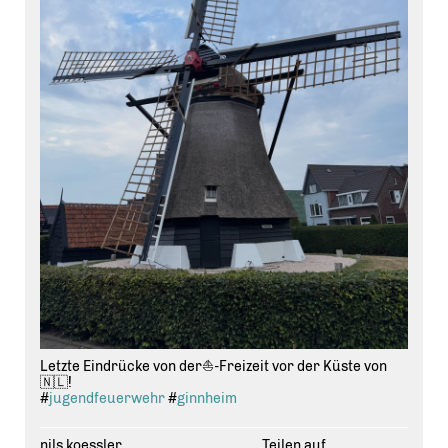
Letzte Eindrücke von der⛵️-Freizeit vor der Küste von
🇳🇱!
#
jugendfeuerwehr
#
ginnheim
nils.koessler
Teilen auf