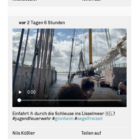
vor
2 Tagen 6 Stunden
Einfahrt ⛵️ durch die Schleuse ins IJsselmeer 🇳🇱!
#jugendfeuerwehr #
ginnheim
#
segelfreizeit
Nils Kößler
Teilen auf