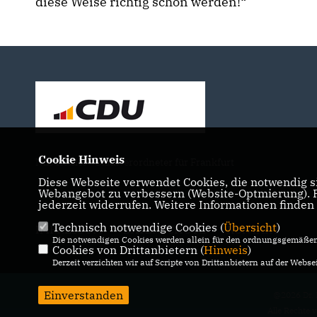
diese Weise richtig schön werden!“
Cookie Hinweis
Nils Kößler - Stadtverordneter für Frankfurt
Diese Webseite verwendet Cookies, die notwendig si
Webangebot zu verbessern (Website-Optmierung). Fü
jederzeit widerrufen. Weitere Informationen finden
Technisch notwendige Cookies (
Übersicht
)
IMPRESSUM
DATENSCHUTZ
KONTAKT
Die notwendigen Cookies werden allein für den ordnungsgemäßen 
Cookies von Drittanbietern (
Hinweis
)
Derzeit verzichten wir auf Scripte von Drittanbietern auf der Websei
Einverstanden
@2026 Dr. 
Alle Rechte 