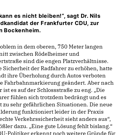
ann es nicht bleiben!“, sagt Dr. Nils
dkandidat der Frankfurter CDU, zur
 in Bockenheim.
roblem in dem oberen, 750 Meter langen
nitt zwischen Rödelheimer und
rtstraße sind die engen Platzverhältnisse.
 Sicherheit der Radfahrer zu erhöhen, hatte
adt ihre Überholung durch Autos verboten
ie Fahrbahnmarkierung geändert. Aber nach
r ist es auf der Schlossstraße zu eng. „Die
rer fühlen sich trotzdem bedrängt und es
zu sehr gefährlichen Situationen. Die neue
lderung funktioniert leider in der Praxis
 echte Verkehrssicherheit sieht anders aus“,
ößler dazu. „Eine gute Lösung fehlt bislang.“
U-Politiker erkennt noch weitere Gründe für