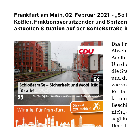
Frankfurt am Main, 02. Februar 2021 - „So k
Kößler, Fraktionsvorsitzender und Spitzen
aktuellen Situation auf der Schloßstraße
Das P
Absch
Adalbe
Um die
die St
und d
wie vo
Radfah
kommt 
Beschi
nicht,
sagt K
Der CD