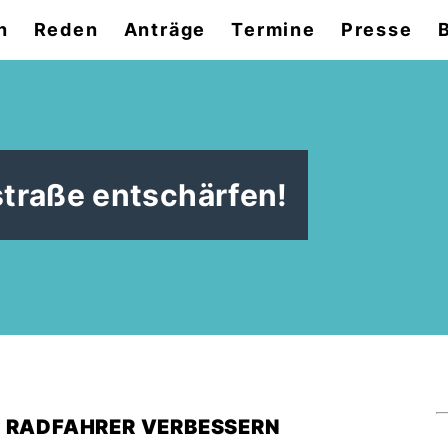
n
Reden
Anträge
Termine
Presse
B
traße entschärfen!
R RADFAHRER VERBESSERN