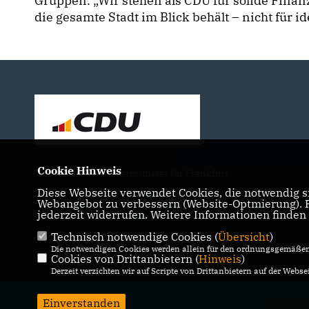
Gruppen. „Wir stehen als CDU für solide Finanz
die gesamte Stadt im Blick behält – nicht für id
Cookie Hinweis
Nils Kößler - Stadtverordneter für Frankfurt
Diese Webseite verwendet Cookies, die notwendig si
Webangebot zu verbessern (Website-Optmierung). Fü
jederzeit widerrufen. Weitere Informationen finden
Technisch notwendige Cookies (
Übersicht
)
IMPRESSUM
DATENSCHUTZ
KONTAKT
Die notwendigen Cookies werden allein für den ordnungsgemäßen 
Cookies von Drittanbietern (
Hinweis
)
Derzeit verzichten wir auf Scripte von Drittanbietern auf der Websei
Einverstanden
@2026 Dr. 