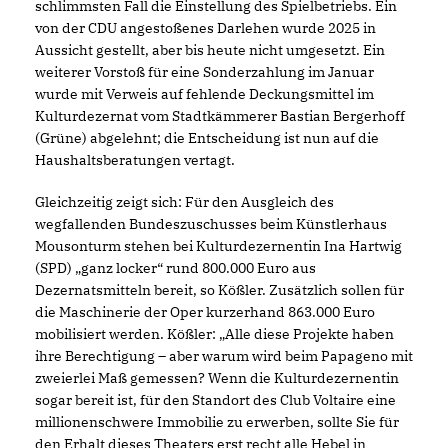
schlimmsten Fall die Einstellung des Spielbetriebs. Ein
von der CDU angestoßenes Darlehen wurde 2025 in
Aussicht gestellt, aber bis heute nicht umgesetzt. Ein
weiterer Vorstoß für eine Sonderzahlung im Januar
wurde mit Verweis auf fehlende Deckungsmittel im
Kulturdezernat vom Stadtkämmerer Bastian Bergerhoff
(Grüne) abgelehnt; die Entscheidung ist nun auf die
Haushaltsberatungen vertagt.
Gleichzeitig zeigt sich: Für den Ausgleich des
wegfallenden Bundeszuschusses beim Künstlerhaus
Mousonturm stehen bei Kulturdezernentin Ina Hartwig
(SPD) „ganz locker“ rund 800.000 Euro aus
Dezernatsmitteln bereit, so Kößler. Zusätzlich sollen für
die Maschinerie der Oper kurzerhand 863.000 Euro
mobilisiert werden. Kößler: „Alle diese Projekte haben
ihre Berechtigung – aber warum wird beim Papageno mit
zweierlei Maß gemessen? Wenn die Kulturdezernentin
sogar bereit ist, für den Standort des Club Voltaire eine
millionenschwere Immobilie zu erwerben, sollte Sie für
den Erhalt dieses Theaters erst recht alle Hebel in